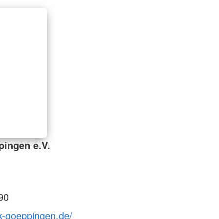
ingen e.V.
90
k-goeppingen.de/