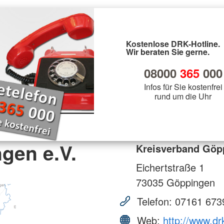
Kostenlose DRK-Hotline.
Wir beraten Sie gerne.
08000
365
000
Infos für Sie kostenfrei
rund um die Uhr
gen e.V.
Kreisverband Göpp
Eichertstraße 1
73035
Göppingen
Telefon:
07161 673
Web:
http://www.dr