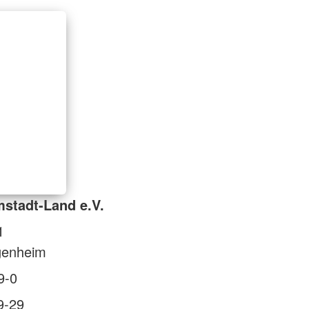
stadt-Land e.V.
1
genheim
9-0
9-29