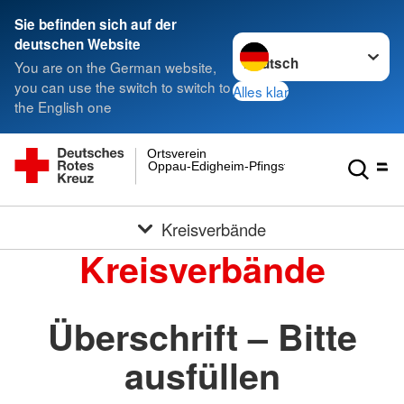
Sie befinden sich auf der
Sprache wechseln zu
deutschen Website
You are on the German website,
you can use the switch to switch to
Alles klar
the English one
Ortsverein
Oppau-Edigheim-Pfingstweide e.V.
Kreisverbände
Kreisverbände
Überschrift – Bitte
ausfüllen