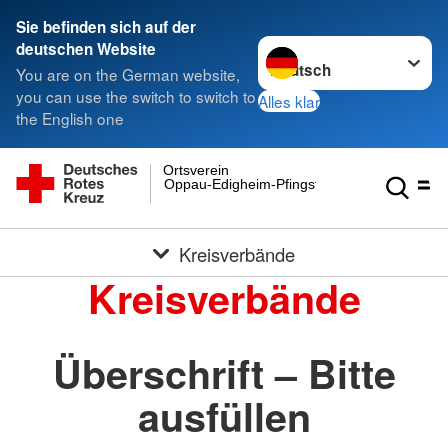
Sie befinden sich auf der
Sprache wechseln zu
deutschen Website
You are on the German website,
you can use the switch to switch to
Alles klar
the English one
Ortsverein
Oppau-Edigheim-Pfingstweide e.V.
Kreisverbände
Kreisverbände
Überschrift – Bitte
ausfüllen