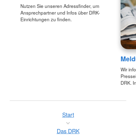
Nutzen Sie unseren Adressfinder, um
Ansprechpartner und Infos über DRK-
Einrichtungen zu finden.
Meld
Wir inf
Pressei
DRK. In
Start
Das DRK