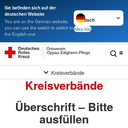
Sie befinden sich auf der
Sprache wechseln zu
deutschen Website
You are on the German website,
you can use the switch to switch to
Alles klar
the English one
Ortsverein
Oppau-Edigheim-Pfingstweide e.V.
Kreisverbände
Kreisverbände
Überschrift – Bitte
ausfüllen