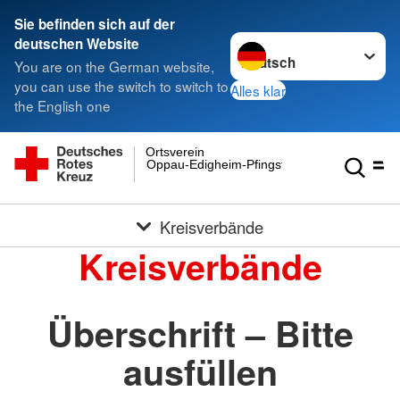
Sie befinden sich auf der
Sprache wechseln zu
deutschen Website
You are on the German website,
you can use the switch to switch to
Alles klar
the English one
Ortsverein
Oppau-Edigheim-Pfingstweide e.V.
Kreisverbände
Kreisverbände
Überschrift – Bitte
ausfüllen