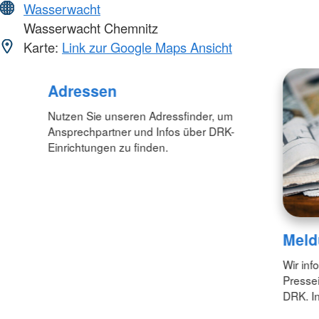
Wasserwacht
Wasserwacht Chemnitz
Karte:
Link zur Google Maps Ansicht
Adressen
Nutzen Sie unseren Adressfinder, um
Ansprechpartner und Infos über DRK-
Einrichtungen zu finden.
Meld
Wir inf
Pressei
DRK. In