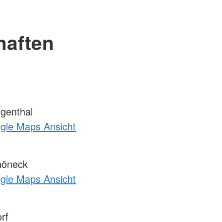
haften
genthal
ogle Maps Ansicht
höneck
ogle Maps Ansicht
rf