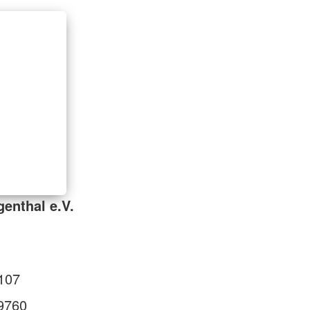
enthal e.V.
107
9760