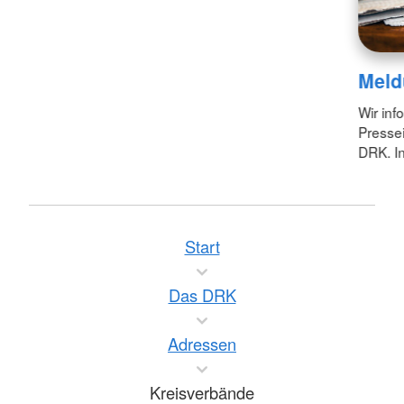
Meld
Wir inf
Pressei
DRK. In
Start
Das DRK
Adressen
Kreisverbände