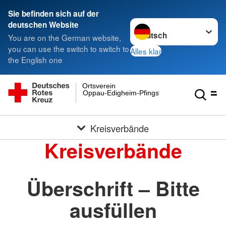
Sie befinden sich auf der
Sprache wechseln zu
deutschen Website
You are on the German website,
you can use the switch to switch to
Alles klar
the English one
Ortsverein
Oppau-Edigheim-Pfingstweide e.V.
Kreisverbände
Kreisverbände
Überschrift – Bitte
ausfüllen