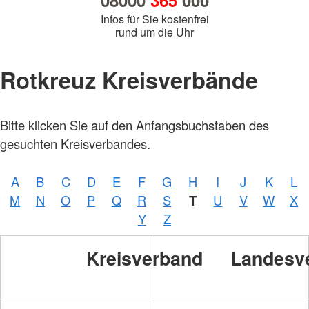
08000
365
000
Infos für Sie kostenfrei
rund um die Uhr
Rotkreuz Kreisverbände
Bitte klicken Sie auf den Anfangsbuchstaben des
gesuchten Kreisverbandes.
A
B
C
D
E
F
G
H
I
J
K
L
M
N
O
P
Q
R
S
T
U
V
W
X
Y
Z
Kreisverband
Landesv