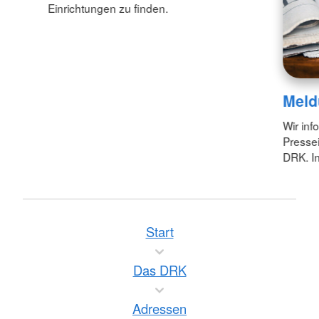
Einrichtungen zu finden.
Meld
Wir inf
Pressei
DRK. In
Start
Das DRK
Adressen