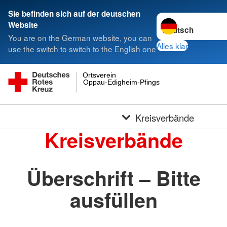
Sie befinden sich auf der deutschen
Sprache wechseln 
Website
You are on the German website, you can
Alles klar
use the switch to switch to the English one
Ortsverein
Oppau-Edigheim-Pfingstweide e.V.
Kreisverbände
Kreisverbände
Überschrift – Bitte
ausfüllen