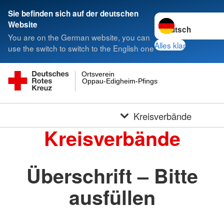
Sie befinden sich auf der deutschen
Sprache wechseln 
Website
You are on the German website, you can
Alles klar
use the switch to switch to the English one
Ortsverein
Oppau-Edigheim-Pfingstweide e.V.
Kreisverbände
Kreisverbände
Überschrift – Bitte
ausfüllen