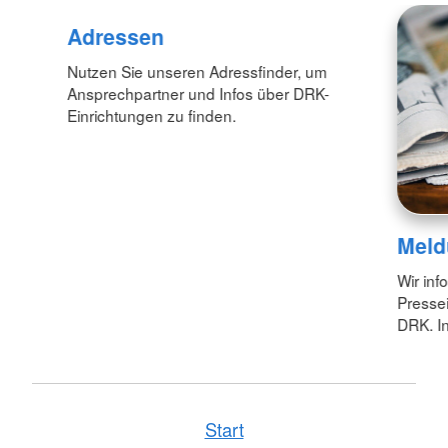
Adressen
Nutzen Sie unseren Adressfinder, um
Ansprechpartner und Infos über DRK-
Einrichtungen zu finden.
Meld
Wir inf
Pressei
DRK. In
Start