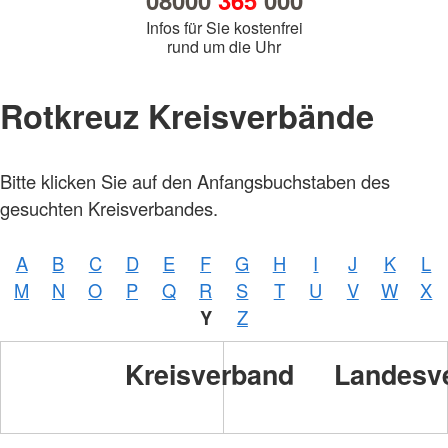
08000
365
000
Infos für Sie kostenfrei
rund um die Uhr
Rotkreuz Kreisverbände
Bitte klicken Sie auf den Anfangsbuchstaben des
gesuchten Kreisverbandes.
A
B
C
D
E
F
G
H
I
J
K
L
M
N
O
P
Q
R
S
T
U
V
W
X
Y
Z
Kreisverband
Landesv