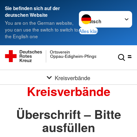
Sie befinden sich auf der
Sprache wechseln zu
deutschen Website
You are on the German website,
you can use the switch to switch to
Alles klar
the English one
Ortsverein
Oppau-Edigheim-Pfingstweide e.V.
Kreisverbände
Kreisverbände
Überschrift – Bitte
ausfüllen