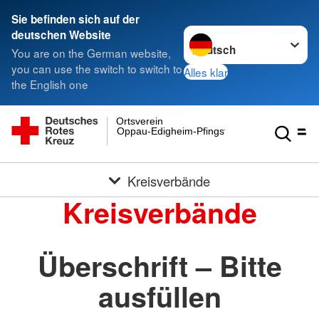
Sie befinden sich auf der
Sprache wechseln zu
deutschen Website
You are on the German website,
you can use the switch to switch to
Alles klar
the English one
Ortsverein
Oppau-Edigheim-Pfingstweide e.V.
Kreisverbände
Kreisverbände
Überschrift – Bitte
ausfüllen