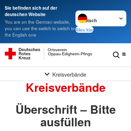
Sie befinden sich auf der
Sprache wechseln zu
deutschen Website
You are on the German website,
you can use the switch to switch to
Alles klar
the English one
Ortsverein
Oppau-Edigheim-Pfingstweide e.V.
Kreisverbände
Kreisverbände
Überschrift – Bitte
ausfüllen