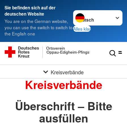
Sie befinden sich auf der
Sprache wechseln zu
deutschen Website
You are on the German website,
you can use the switch to switch to
Alles klar
the English one
Ortsverein
Oppau-Edigheim-Pfingstweide e.V.
Kreisverbände
Kreisverbände
Überschrift – Bitte
ausfüllen