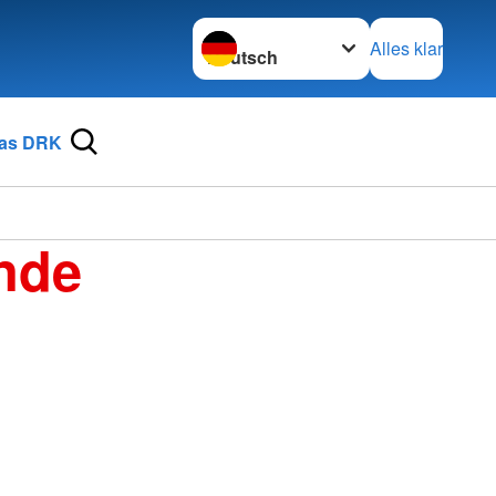
Sprache wechseln zu
Alles klar
as DRK
nde