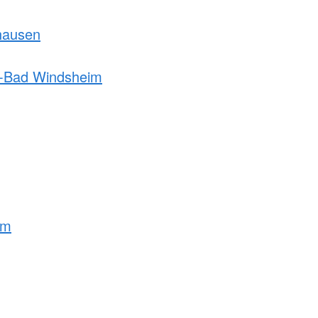
hausen
h-Bad Windsheim
lm