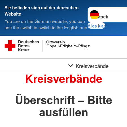
Sie befinden sich auf der deutschen
Sprache wechseln 
Website
You are on the German website, you can
Alles klar
use the switch to switch to the English one
Ortsverein
Oppau-Edigheim-Pfingstweide e.V.
Kreisverbände
Kreisverbände
Überschrift – Bitte
ausfüllen