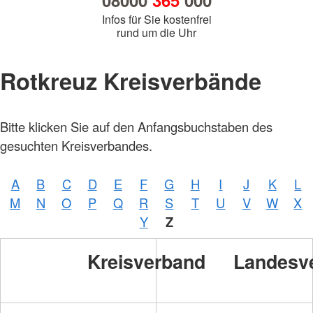
08000
365
000
Infos für Sie kostenfrei
rund um die Uhr
Rotkreuz Kreisverbände
Bitte klicken Sie auf den Anfangsbuchstaben des
gesuchten Kreisverbandes.
A
B
C
D
E
F
G
H
I
J
K
L
M
N
O
P
Q
R
S
T
U
V
W
X
Y
Z
Kreisverband
Landesv