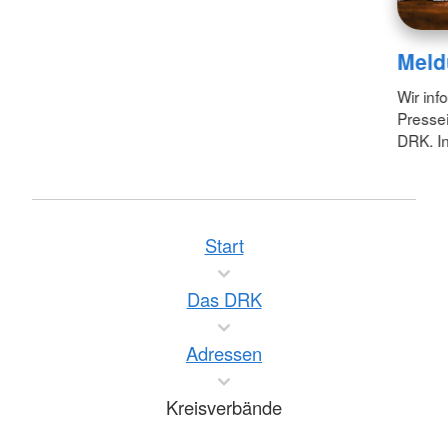
Meld
Wir inf
Pressei
DRK. In
Start
Das DRK
Adressen
Kreisverbände