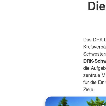
Die
Das DRK b
Kreisverb
Schwester
DRK-Schw
die Aufgab
zentrale M
für die Ei
Ziele.