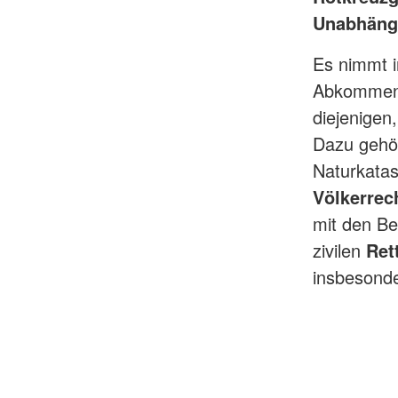
Unabhängig
Es nimmt i
Abkommen 
diejenigen
Dazu gehö
Naturkatas
Völkerrec
mit den B
zivilen
Ret
insbesond