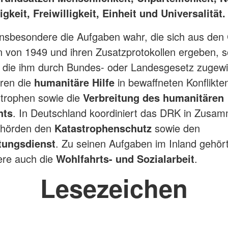
keit, Freiwilligkeit, Einheit und Universalität.
nsbesondere die Aufgaben wahr, die sich aus den
von 1949 und ihren Zusatzprotokollen ergeben, s
, die ihm durch Bundes- oder Landesgesetz zugewi
ren die
humanitäre Hilfe
in bewaffneten Konflikte
trophen sowie die
Verbreitung des humanitären
hts
. In Deutschland koordiniert das DRK in Zusam
ehörden den
Katastrophenschutz
sowie den
tungsdienst
. Zu seinen Aufgaben im Inland gehör
ere auch die
Wohlfahrts- und Sozialarbeit
.
Lesezeichen