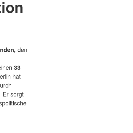
tion
nden,
den
einen
33
rlin hat
durch
 Er sorgt
politische