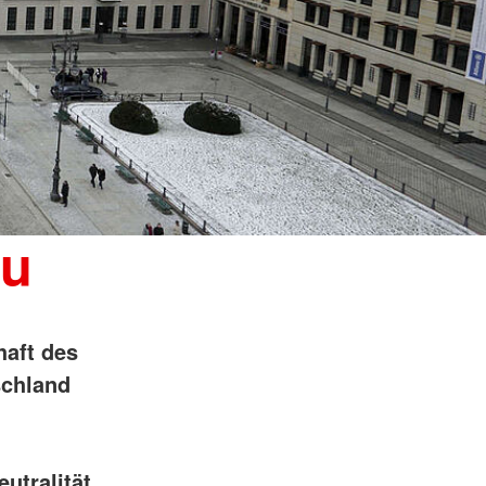
au
haft des
schland
utralität,