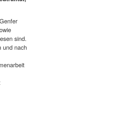
 Genfer
owie
esen sind.
n und nach
menarbeit
t