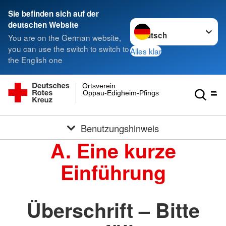
Sie befinden sich auf der
Sprache wechseln zu
deutschen Website
You are on the German website,
you can use the switch to switch to
Alles klar
the English one
Ortsverein
Oppau-Edigheim-Pfingstweide e.V.
Benutzungshinweis
A. Eine kurze
Einführung
Überschrift – Bitte