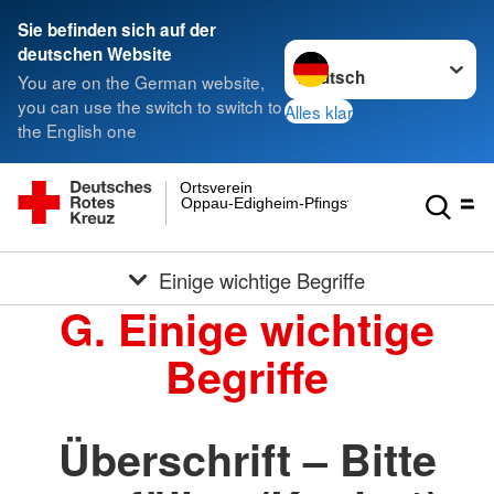
Sie befinden sich auf der
Sprache wechseln zu
deutschen Website
You are on the German website,
you can use the switch to switch to
Alles klar
the English one
Ortsverein
Oppau-Edigheim-Pfingstweide e.V.
Einige wichtige Begriffe
G. Einige wichtige
Begriffe
Überschrift – Bitte